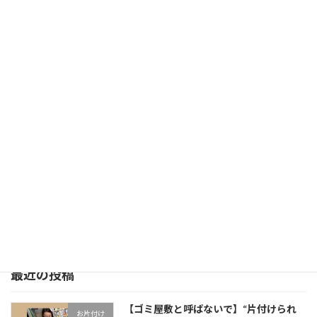
2/3 立春にむけて
2021年1月3日
次の記事
【地域密着で“人生が動き出す”お片付けを】 杉並区阿佐ヶ谷から、関東圏のあなたへ届けたい整理の力
2025年6月23日
最近の投稿
【ゴミ屋敷と呼ばないで】“片付けられ
お片付け